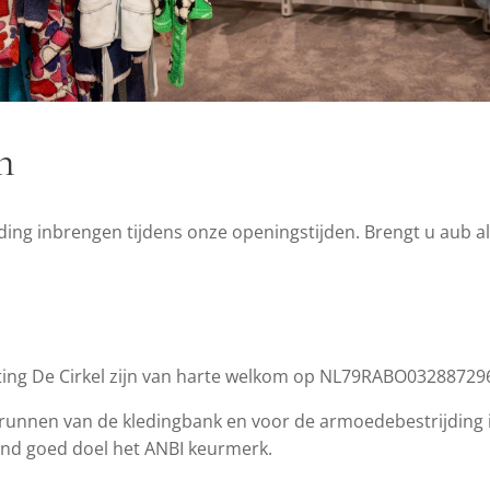
n
ing inbrengen tijdens onze openingstijden. Brengt u aub all
ting De Cirkel zijn van harte welkom op NL79RABO032887296
t runnen van de kledingbank en voor de armoedebestrijding
kend goed doel het ANBI keurmerk.